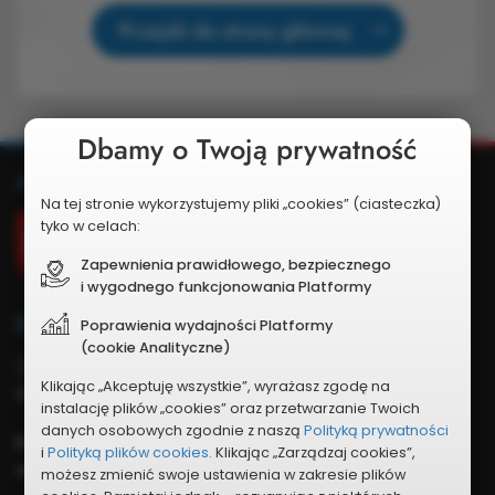
Przejdź do strony głównej
Dbamy o Twoją prywatność
Dodatkowe
Adres
Na tej stronie wykorzystujemy pliki „cookies” (ciasteczka)
informacje
Urząd Miejski w Krośniewicach
tyko w celach:
ul. Poznańska 5
Zapewnienia prawidłowego, bezpiecznego
99-340 Krośniewice
i wygodnego funkcjonowania Platformy
Kontakt
Poprawienia wydajności Platformy
(cookie Analityczne)
Nr telefonu:
Klikając „Akceptuję wszystkie”, wyrażasz zgodę na
24 252 30 24
instalację plików „cookies” oraz przetwarzanie Twoich
danych osobowych zgodnie z naszą
Polityką prywatności
Adres e-mail:
i
Polityką plików cookies.
Klikając „Zarządzaj cookies”,
obywatelski@krosniewice.pl
możesz zmienić swoje ustawienia w zakresie plików