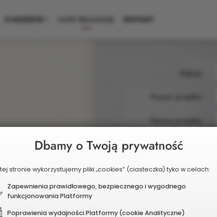
O BUDŻECIE
MAPA REALIZACJI
KONTAKT
Mapa
Edycja
realizacji
Numer projektu
Nazwa projektu
Dbamy o Twoją prywatność
Projekty wybrane do re
tej stronie wykorzystujemy pliki „cookies” (ciasteczka) tyko w celach:
25/26
Skrócona
Zapewnienia prawidłowego, bezpiecznego i wygodnego
funkcjonowania Platformy
nazwa
2
edycji
Poprawienia wydajności Platformy (cookie Analityczne)