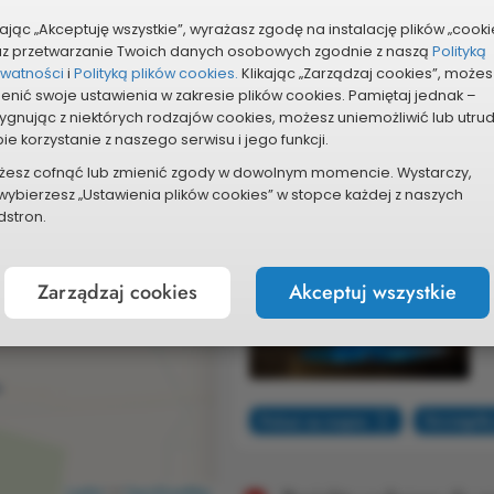
kając „Akceptuję wszystkie”, wyrażasz zgodę na instalację plików „cooki
az przetwarzanie Twoich danych osobowych zgodnie z naszą
Polityką
ywatności
i
Polityką plików cookies.
Klikając „Zarządzaj cookies”, możes
Pokaż na mapie
Szczegóły
enić swoje ustawienia w zakresie plików cookies. Pamiętaj jednak –
ygnując z niektórych rodzajów cookies, możesz uniemożliwić lub utru
ie korzystanie z naszego serwisu i jego funkcji.
Projekty wybrane do re
24/25
żesz cofnąć lub zmienić zgody w dowolnym momencie. Wystarczy,
Skrócona
wybierzesz „Ustawienia plików cookies” w stopce każdej z naszych
stron.
nazwa
2
edycji
Zarządzaj cookies
Akceptuj wszystkie
Pokaż na mapie
Szczegóły
Leaflet
|
©
OpenStreetMap