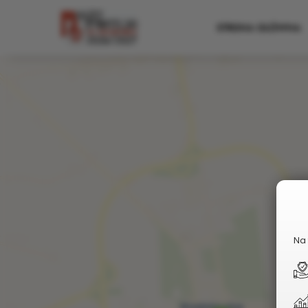
+
STRONA GŁÓWNA
−
Na 