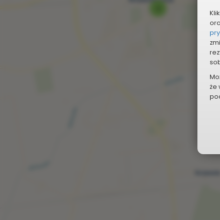
4
Kli
or
pr
zmi
rez
sob
Mo
że 
pod